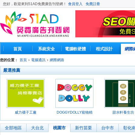
您好，歡迎來到51AD免費廣告刊登網！
會員登入
免費註冊
首頁
系統安全
電腦軟硬體
程式設計
網際
您的位置：
首頁
›
電腦通訊
›
網際網路
嚴選推薦
威力襪子工廠
DOGGYDOLLY寵物精
甜水軒養生坊
品館
全部地區
大台北
桃園市
新竹苗栗
台中市
彰化