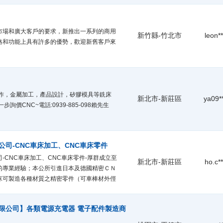
市場和廣大客戶的要求，新推出一系列的商用
新竹縣-竹北市
leon**
價格和功能上具有許多的優勢，歡迎新舊客戶來
製作，金屬加工，產品設計，矽膠模具等銑床
新北市-新莊區
ya09*
步詢價CNC~電話:0939-885-098賴先生
司-CNC車床加工、CNC車床零件
-CNC車床加工、CNC車床零件-厚群成立至
新北市-新莊區
ho.c**
的專業經驗；本公所引進日本及德國精密ＣＮ
床可製造各種材質之精密零件（可車棒材外俓
m）。此外，本公司對於客戶所要求的產品精準度
到每個加工作業，皆有品管人員控制產品的品
限公司】各類電源充電器 電子配件製造商
生達到零缺點之標準。