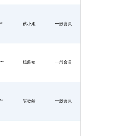
**
蔡小姐
一般會員
**
楊蕥禎
一般會員
**
翁敏銓
一般會員