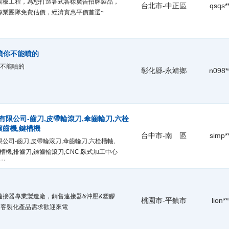
看板工程，為您打造各式各樣廣告招牌製品，
台北市-中正區
qsqs*
專業團隊免費估價，經濟實惠平價首選~
噴你不能噴的
你不能噴的
彰化縣-永靖鄉
n098*
限公司-齒刀,皮帶輪滾刀,傘齒輪刀,六栓
滾齒機,鍵槽機
台中市-南 區
simp*
公司-齒刀,皮帶輪滾刀,傘齒輪刀,六栓槽軸,
槽機,排齒刀,鍊齒輪滾刀,CNC,臥式加工中心
齒輪
連接器專業製造廠，銷售連接器&沖壓&塑膠
桃園市-平鎮市
lion**
何客製化產品需求歡迎來電