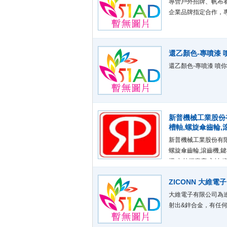
專營戶外招牌、帆布
企業品牌指定合作，
還乙顏色-專噴漆 
還乙顏色-專噴漆 噴
新普機械工業股份有
槽軸,螺旋傘齒輪,
新普機械工業股份有限
螺旋傘齒輪,滾齒機,鍵
機,內外徑磨床,主軸,
ZICONN 大維電子
大維電子有限公司為
射出&鋅合金，有任