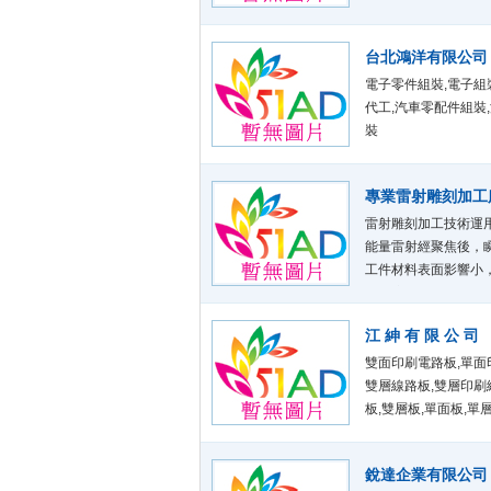
伴。【材料.日常耗材
流中心。 晶圓玻璃 矽
台北鴻洋有限公司
晶圓玻璃 2吋 4吋 6吋 
電子零件組裝,電子組
代工,汽車零配件組裝
裝
專業雷射雕刻加工服
雷射雕刻加工技術運
能量雷射經聚焦後，
工件材料表面影響小
辨識度，為您的產品
江 紳 有 限 公 司
雙面印刷電路板,單面
雙層線路板,雙層印刷
板,雙層板,單面板,單
銳達企業有限公司