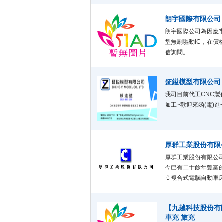
朗宇國際有限公司
朗宇國際公司為因應
型無刷驅動IC，在
信詢問。
鉦鎰模型有限公司
我司目前代工CNC
加工~歡迎來函(電)進一
厚群工業股份有限公
厚群工業股份有限公司
今已有二十餘年豐富
Ｃ複合式電腦自動車
Ø1mm~Ø200m
也非常重視；從進料
【九越科技股份有
質，以減少不良率發
車充 旅充