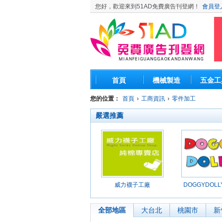
您好，歡迎來到51AD免費廣告刊登網！
會員登
首頁
機械製造
五金工
您的位置：
首頁
›
工商資訊
›
零件加工
嚴選推薦
威力襪子工廠
DOGGYDOL
品館
全部地區
大台北
桃園市
新