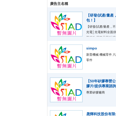
廣告主名稱
【研發/試產/量
包！】
【研發/試產/量產，
光電│光電材料全面供
工服務 買了晶圓/玻璃
屬，跑完流程半個月就沒
simpo
玻璃，或是鈣鈦礦太陽
電擁有最完整的光電與
新普機械 機械零件 六
膜層
零件
【50年矽膠專營公
膠片/提供專業諮詢
專業矽膠廠商
晟輝科技股份有限