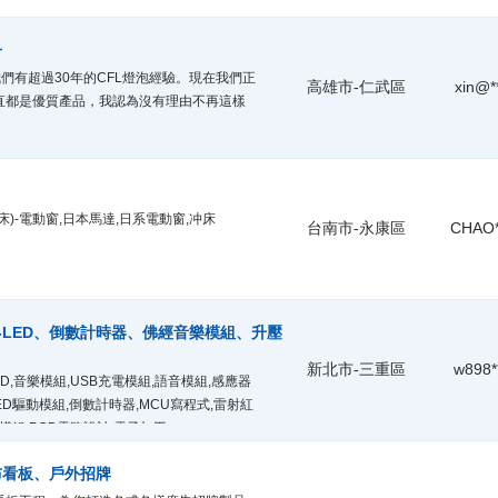
子
我們有超過30年的CFL燈泡經驗。現在我們正
高雄市-仁武區
xin@*
一直都是優質產品，我認為沒有理由不再這樣
)-電動窗,日本馬達,日系電動窗,冲床
台南市-永康區
CHAO*
-LED、倒數計時器、佛經音樂模組、升壓
新北市-三重區
w898*
D,音樂模組,USB充電模組,語音模組,感應器
ED驅動模組,倒數計時器,MCU寫程式,雷射紅
模組,PCB電路設計,電子加工
布看板、戶外招牌