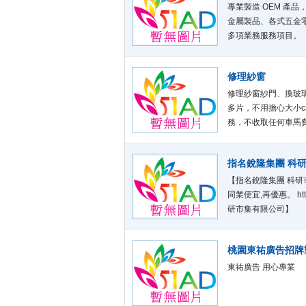
專業製造 OEM 產
金屬製品、各式五金
多項業務服務項目。
修理紗窗
修理紗窗紗門、換玻
多片，不用擔心大小c
務，不收取任何車馬費
台南 0933-689-50
指名銳隆集團 科
【指名銳隆集團 科研市集
同業便宜,再優惠。 https
研市集有限公司】
桃園東祐廣告招牌
東祐廣告 用心專業