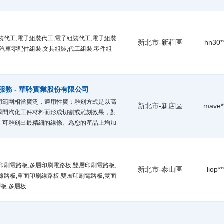
.儀器,實驗加工】請選擇有實體公司/工廠/物
晶圓 藍寶石晶圓 石英晶圓 ITO晶圓玻璃 FTO
8吋 12吋 玻璃厚度Thick
裝代工,電子組裝代工,電子組裝代工,電子組裝
新北市-新莊區
hn30*
,汽車零配件組裝,文具組裝,代工組裝,零件組
務 - 華聆實業股份有限公司
用範圍相當廣泛，適用性廣；雕刻方式是以高
新北市-新店區
mave*
瞬間汽化工件材料而形成切割或雕刻效果，對
，可雕刻出最精細的線條、為您的產品上增加
達到加分效果。
印刷電路板,多層印刷電路板,雙層印刷電路板,
新北市-泰山區
liop**
線路板,單面印刷線路板,雙層印刷電路板,雙面
層板.多層板