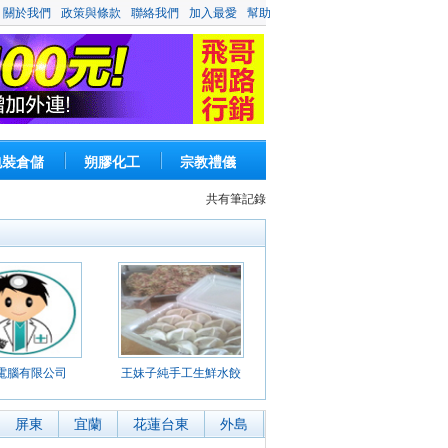
關於我們
政策與條款
聯絡我們
加入最愛
幫助
包裝倉儲
朔膠化工
宗教禮儀
共有
筆記錄
電腦有限公司
王妹子純手工生鮮水餃
屏東
宜蘭
花蓮台東
外島