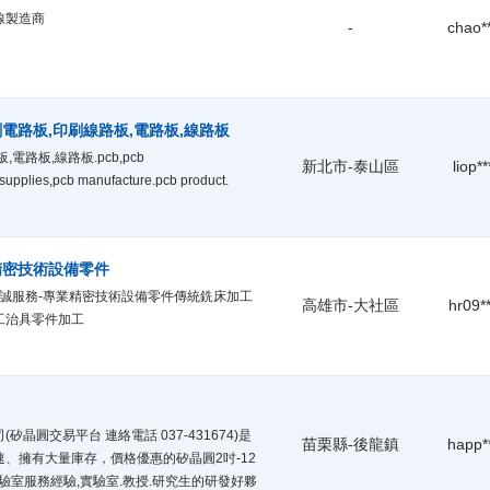
線製造商
-
chao*
電路板,印刷線路板,電路板,線路板
電路板,線路板.pcb,pcb
新北市-泰山區
liop**
supplies,pcb manufacture.pcb product.
精密技術設備零件
真誠服務-專業精密技術設備零件傳統銑床加工
高雄市-大社區
hr09**
工治具零件加工
晶圓交易平台 連絡電話 037-431674)是
苗栗縣-後龍鎮
happ*
、擁有大量庫存，價格優惠的矽晶圓2吋-12
實驗室服務經驗,實驗室.教授.研究生的研發好夥