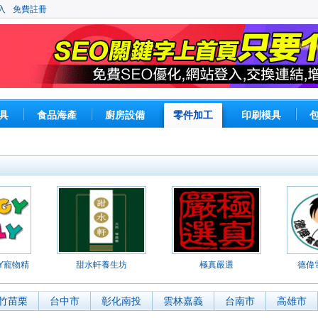
入
免費註冊
具
食品海產
廚房設備
零件加工
印刷模具
LY寵物精
甜水軒養生坊
極真嚴選
德偉
竹苗栗
台中市
彰化南投
雲林嘉義
台南市
高雄市