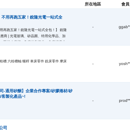
所在地區
會員
產，不用再跑五家！銳隆光電一站式全
-
ggab*
不用再跑五家！銳隆光電一站式全包！】 銳隆
應商 | 光電玻璃、矽晶圓、特用化學品、加
，要找 A 廠切、B 廠做熱氧化、C 廠鍍貴金
了？ 找遍市場找不到 0.18mm 極致超薄
能所需的特殊 FTO 蝕刻圖案基板？ 銳隆光
半導體材料庫存，提供「材料 + 客製加工 +
栓槽 六栓槽軸 螺桿 車床零件 銑床零件 摩床
-
yosh*
司-通用矽酮】企業合作專案/矽膠捲材/矽
/客製化產品~!
-
prod**
公司