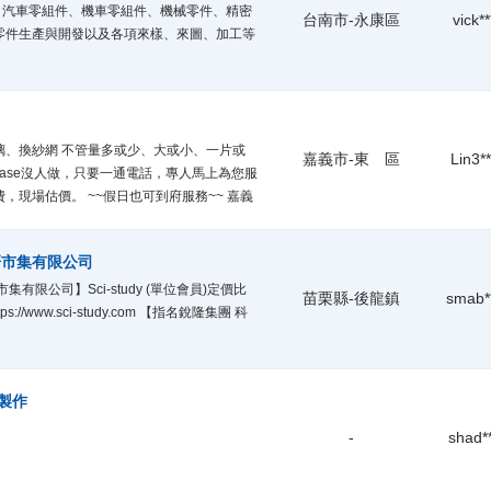
品，汽車零組件、機車零組件、機械零件、精密
台南市-永康區
vick**
零件生產與開發以及各項來樣、來圖、加工等
璃、換紗網 不管量多或少、大或小、一片或
嘉義市-東 區
Lin3**
ase沒人做，只要一通電話，專人馬上為您服
，現場估價。 ~~假日也可到府服務~~ 嘉義
6林先生
研市集有限公司
有限公司】Sci-study (單位會員)定價比
苗栗縣-後龍鎮
smab*
://www.sci-study.com 【指名銳隆集團 科
製作
-
shad*