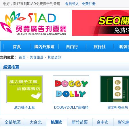
您好，歡迎來到51AD免費廣告刊登網！
會員登入
免費註冊
首頁
國內外旅遊
自由行
旅行社
套裝
您的位置：
首頁
›
美食旅遊
›
其他資訊
嚴選推薦
威力襪子工廠
DOGGYDOLLY寵物精
甜水軒養生坊
品館
全部地區
大台北
桃園市
新竹苗栗
台中市
彰化