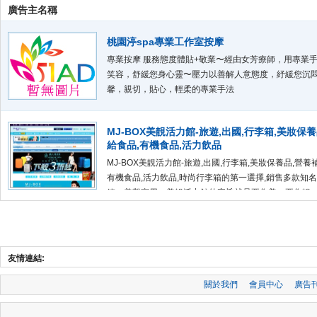
廣告主名稱
桃園渟spa專業工作室按摩
專業按摩 服務態度體貼+敬業〜經由女芳療師，用專業
笑容，舒緩您身心靈〜壓力以善解人意態度，紓緩您沉
馨，親切，貼心，輕柔的專業手法
MJ-BOX美靚活力館-旅遊,出國,行李箱,美妝保
給食品,有機食品,活力飲品
MJ-BOX美靚活力館-旅遊,出國,行李箱,美妝保養品,營養
有機食品,活力飲品,時尚行李箱的第一選擇,銷售多款知
箱，美觀實用。美靚活力館的宗旨就是要您美、要您靚
輕、健康、青春又有活力。
友情連結:
關於我們
會員中心
廣告