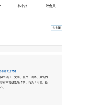
*
林小姐
一般會員
共有筆
988718751
一切的資訊、文字、照片、圖形、廣告內
，若有不實或違法情事，均為『內容』提
介。