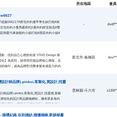
所在地區
會員
6627
27或籟006217#西屯外約逢甲學生妹打砲#南
-
dvdf**
北屯外約小隻馬蘿莉#沙鹿外約靜宜校花#豐
區簡愛汽車旅館約小姐打砲#西區外約小姐#
tw6627或籟006217】#台中車站附近約小
無套內射NS#台中找援交妹搜索Telegram
看照：www.kt16899.com 簽到領取
，找到自己心裡的初衷 STHD Design 斯
新北市-板橋區
ilov**
製化】為原則，探尋與挖掘品牌核心價值，在
深的烙印，成為品牌對消費者最有感染力的內
設計師品牌)-pinkoi,客製化,買設計,找靈
雲林縣-斗六市
x189*
師品牌)-pinkoi,客製化,買設計,找靈感,逛櫥
i 是亞洲領先的設計商品購物網站，擁有眾多海內
持用好品味、客製化的獨特設計，實現每個人
個送禮時刻更加獨一無二。
ing - 婚禮紀錄,自助婚紗,婚攝婚錄,新娘秘書