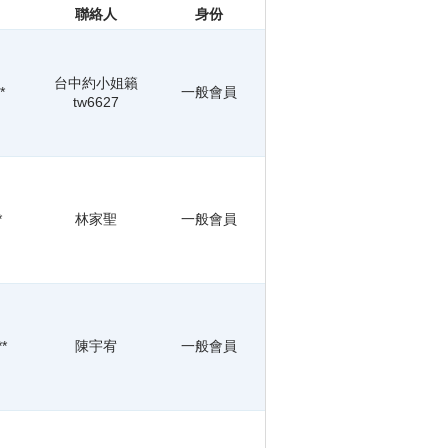
聯絡人
身份
台中約小姐籟
*
一般會員
tw6627
*
林家聖
一般會員
**
陳宇宥
一般會員