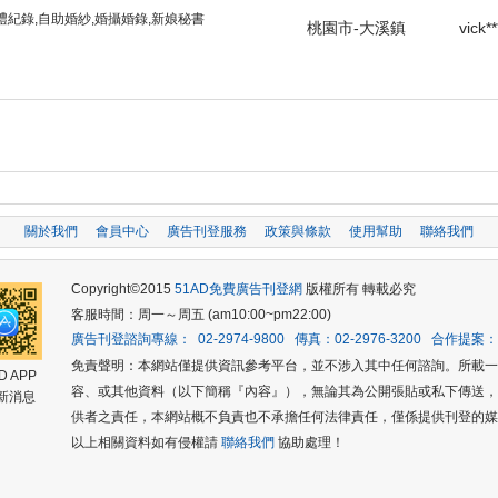
g - 婚禮紀錄,自助婚紗,婚攝婚錄,新娘秘書
桃園市-大溪鎮
vick**
關於我們
會員中心
廣告刊登服務
政策與條款
使用幫助
聯絡我們
Copyright©2015
51AD免費廣告刊登網
版權所有 轉載必究
客服時間：周一～周五 (am10:00~pm22:00)
廣告刊登諮詢專線： 02-2974-9800 傳真：02-2976-3200 合作提案：0
免責聲明：本網站僅提供資訊參考平台，並不涉入其中任何諮詢。所載
D APP
容、或其他資料（以下簡稱『內容』），無論其為公開張貼或私下傳送
新消息
供者之責任，本網站概不負責也不承擔任何法律責任，僅係提供刊登的媒
以上相關資料如有侵權請
聯絡我們
協助處理！