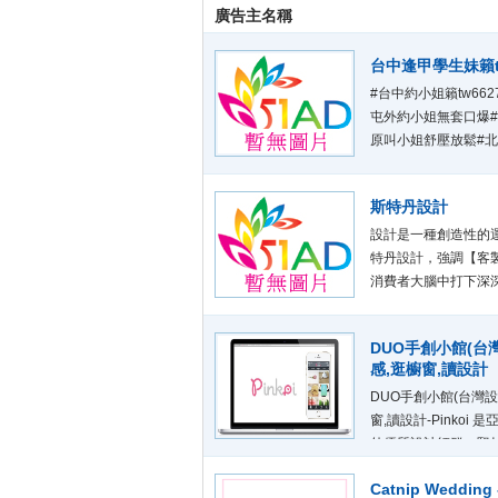
廣告主名稱
台中逢甲學生妹籟tw
#台中約小姐籟tw66
屯外約小姐無套口爆#
原叫小姐舒壓放鬆#北
南區找外送茶約妹【+籟
姐打砲#台中外約美魔女
斯特丹設計
賬號：@mb2588 約妹
設計是一種創造性的運動
特丹設計，強調【客
消費者大腦中打下深
涵
DUO手創小館(台灣
感,逛櫥窗,讀設計
DUO手創小館(台灣設計
窗,讀設計-Pinko
外優質設計師群，堅
的美感生活，也讓每
Catnip Wedd