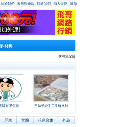
關於我們
政策與條款
聯絡我們
加入最愛
幫助
創作材料
共有
筆記錄
電腦有限公司
王妹子純手工生鮮水餃
屏東
宜蘭
花蓮台東
外島