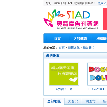
您好，歡迎來到51AD免費廣告刊登網！
會員登
首頁
各類藝術
機構團
您的位置：
首頁
›
藝術文化
›
攝影藝術
嚴選推薦
威力襪子工廠
DOGGYDOL
品館
全部地區
大台北
桃園市
新