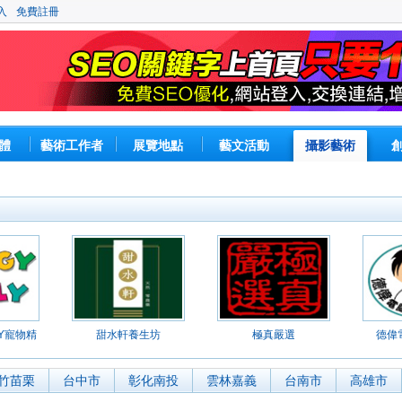
入
免費註冊
體
藝術工作者
展覽地點
藝文活動
攝影藝術
LY寵物精
甜水軒養生坊
極真嚴選
德偉
竹苗栗
台中市
彰化南投
雲林嘉義
台南市
高雄市