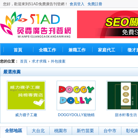
您好，歡迎來到51AD免費廣告刊登網！
會員登入
免費註冊
首頁
全職工作
兼職工作
家庭代工
徵才
您的位置：
首頁
›
求才求職
›
外包接案
嚴選推薦
威力襪子工廠
DOGGYDOLLY寵物精
甜水軒養生坊
品館
全部地區
大台北
桃園市
新竹苗栗
台中市
彰化