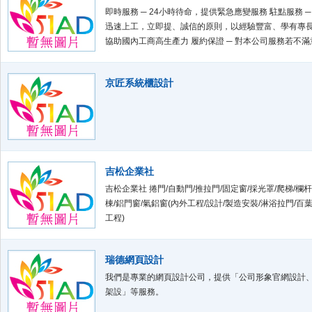
即時服務 ─ 24小時待命，提供緊急應變服務 駐點服務 ─
迅速上工，立即提、誠信的原則，以經驗豐富、學有專
協助國內工商高生產力 履約保證 ─ 對本公司服務若不
立警告函，累計三張警告函可無條件解約 快速翻譯 ─ 2
所需翻譯文件 巡迴服務 ─ 每月定期至貴公司服務 宿舍規劃
京匠系統櫃設計
宿舍規劃，外勞自治管理訓練 用品採購 ─ 國外宅急便服
吉松企業社
吉松企業社 捲門/自動門/推拉門/固定窗/採光罩/爬梯/欄杆
棟/鋁門窗/氣鋁窗(內外工程/設計/製造安裝/淋浴拉門/百
工程)
瑞德網頁設計
我們是專業的網頁設計公司，提供「公司形象官網設計
架設」等服務。