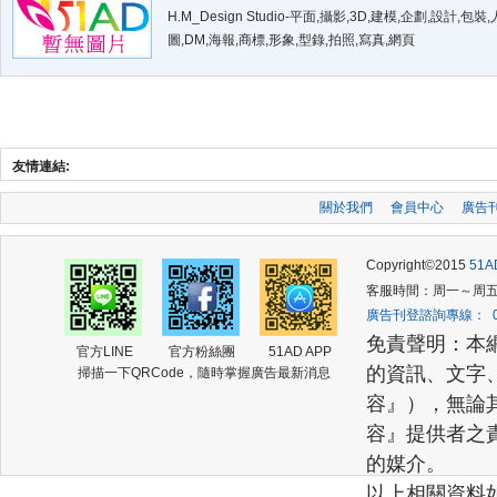
H.M_Design Studio-平面,攝影,3D,建模,企劃,設計,包裝
圖,DM,海報,商標,形象,型錄,拍照,寫真,網頁
友情連結:
關於我們
會員中心
廣告
Copyright©2015
51
客服時間：周一～周五 (am
廣告刊登諮詢專線： 02-2
免責聲明：本
官方LINE
官方粉絲團
51AD APP
的資訊、文字
掃描一下QRCode，隨時掌握廣告最新消息
容』），無論
容』提供者之
的媒介。
以上相關資料