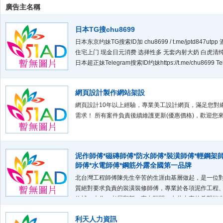
廣告主名稱
日本TG搜chu8699
日本东京约妹TG搜索ID加 chu8699 / t.me/jptd847utp
住宅上门 现金日元消费 选择性多 无套内射大奶 白虎清
日本超正妹Telegram搜索ID约妹https://t.me/chu8699 Te
索ID约妹https://t.me/jptd847utpp
網頁設計製作網站架設
網頁設計10年以上經驗，專業美工設計網頁，滿足您對
需求！ 所有案件負責後續維護更新(優惠價格)，歡迎您
泥作師傅*磁磚師傅*防水師傅*裝潢師傅*輕鋼架
師傅*水電師傅*鋼筋外露全國第一品牌
北台灣工程師傅陳先生辛苦的生涯由基層做起，是一位
質絕對要求負責的裝潢裝修師傅，專業於各項泥作工程
修補、木作、老屋翻新、室內隔間...,在此由衷的希望能
們服務。 泥作、磁磚、水電、防水、拆除、浴廁改修等
利天人力資訊
症，不論工程大小，如有空檔皆可配合施作