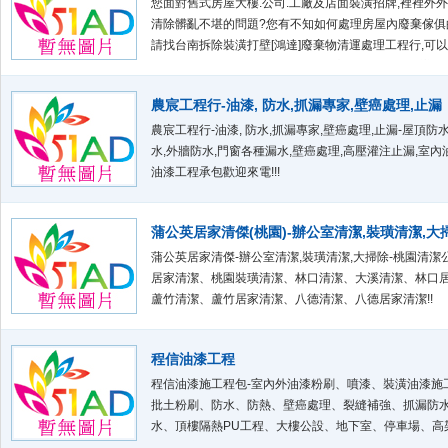
您面對舊式房屋大樓.公司.工廠及店面裝潢招牌,裡裡外
清除髒亂不堪的問題?您有不知如何處理房屋內廢棄傢俱
請找台南拆除裝潢打壁[鴻達]廢棄物清運處理工程行,可
以上所有煩惱的問題![服務項目]:{1.店面裝潢招牌 、辦
鐵皮屋及倉庫快速拆除。2.住宅各種裝潢木作拆除、天
農宸工程行-油漆, 防水,抓漏專家,壁癌處理,止漏
紙拆除。3.房屋室內外隔間牆打壁拆除。4.住宅大樓RC
磚牆開門窗。5.浴室拆除
農宸工程行-油漆, 防水,抓漏專家,壁癌處理,止漏-屋頂防
水,外牆防水,門窗各種漏水,壁癌處理,高壓灌注止漏,室內
油漆工程承包歡迎來電!!!
蒲公英居家清傑(桃園)-辦公室清潔,裝璜清潔,大
蒲公英居家清傑-辦公室清潔,裝璜清潔,大掃除-桃園清潔
居家清潔、桃園裝璜清潔、林口清潔、大溪清潔、林口
蘆竹清潔、蘆竹居家清潔、八德清潔、八德居家清潔!!
程信油漆工程
程信油漆施工程包-室內外油漆粉刷、噴漆、裝潢油漆施
批土粉刷、防水、防熱、壁癌處理、裂縫補強、抓漏防
水、頂樓隔熱PU工程、大樓公設、地下室、停車場、高
司、工廠、鐵架,聯絡人 : 謝禎賜LINE ID : 0933147678