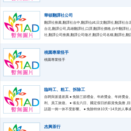
華頓翻譯社公司
翻譯社推薦,翻譯社台中,翻譯社ptt,日文翻譯社,翻譯社台
台北,翻譯公司,高雄翻譯社,口譯,翻譯社價格,台中翻譯社
社,翻譯公司推薦,翻譯公司徵才,翻譯公司名稱,翻譯社,翻
北,書籍翻譯,英文翻譯公司,公證,台中翻譯公司,高雄翻譯
桃園專業怪手
桃園專業怪手
臨時工、粗工、拆除工
自聘與派遣差異 ● 免除三節禮金、年終獎金、年終獎金
利、員工旅遊。 ● 省去六日、國定假日的薪資免負擔 ,
話題一例一休不受影響。 ● 免除特休10天~14天的人事
● 省去人才招募刊登費、面試人力投入的時間成本…。 ●
工到職、離職繁雜手續、後續資遣成本、職災雇主責任
杰興茶行
險承擔。