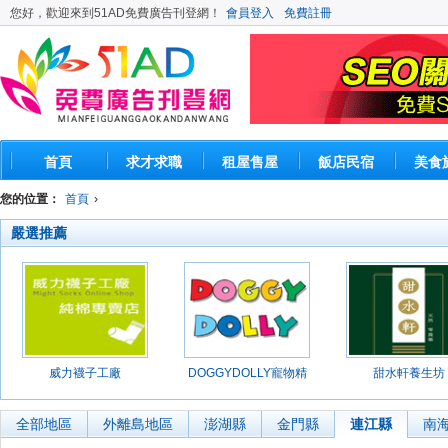
您好，歡迎來到51AD免費廣告刊登網！
會員登入
免費註冊
首頁
求才求職
租屋售屋
飯店民宿
美食
您的位置：
首頁
›
嚴選推薦
威力襪子工廠
DOGGYDOLLY寵物精
甜水軒養生坊
品館
全部地區
外離島地區
澎湖縣
金門縣
連江縣
南