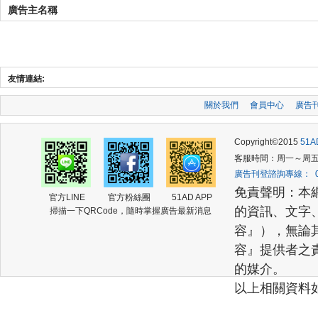
廣告主名稱
友情連結:
關於我們
會員中心
廣告
Copyright©2015
51
客服時間：周一～周五 (am
廣告刊登諮詢專線： 02-2
免責聲明：本
官方LINE
官方粉絲團
51AD APP
的資訊、文字
掃描一下QRCode，隨時掌握廣告最新消息
容』），無論
容』提供者之
的媒介。
以上相關資料