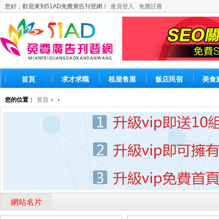
您好，歡迎來到51AD免費廣告刊登網！
會員登入
免費註冊
首頁
求才求職
租屋售屋
飯店民宿
美食
您的位置：
首頁
›
›
網站名片