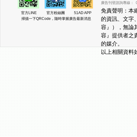
廣告刊登諮詢專線： 02-2
免責聲明：本
官方LINE
官方粉絲團
51AD APP
的資訊、文字
掃描一下QRCode，隨時掌握廣告最新消息
容』），無論
容』提供者之
的媒介。
以上相關資料