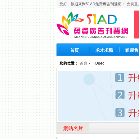
您好，歡迎來到51AD免費廣告刊登網！
會員登
首頁
求才求職
租屋售
您的位置：
首頁
›
› Dged
網站名片