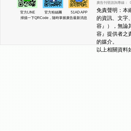
廣告刊登諮詢專線： 02-2
免責聲明：本
官方LINE
官方粉絲團
51AD APP
的資訊、文字
掃描一下QRCode，隨時掌握廣告最新消息
容』），無論
容』提供者之
的媒介。
以上相關資料